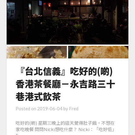
『台北信義』吃好的(啲)
香港茶餐廳－永吉路三十
巷港式飲茶
Posted on
2019-06-04
by
Fred
吃好的(啲) 星期三晚上的這天覺得肚子餓，不想在
家吃晚餐 問問Nicki想吃什麼？ Nicki：「吃好低」