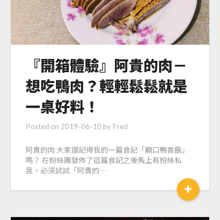
『開箱體驗』阿貴的肉－
想吃鴨肉？輕輕鬆鬆就是
一桌好料！
Posted on
2019-06-10
by
Fred
阿貴的肉 大家還記得我的一篇食記「廟口鴨香飯」
嗎？ 在粉絲團發佈了這篇食記之後馬上有粉絲私
我，必須試試「阿貴的…
+