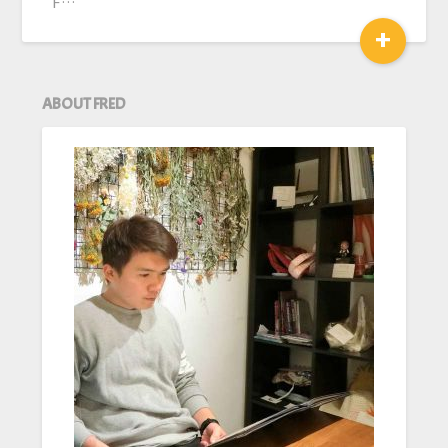
F…
+
ABOUT FRED