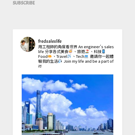
SUBSCRIBE
fredsaleslife
用工程師的角度看世界
An engineer's sales
life
分享各式美食
、旅遊
、科技
Food
、Travel
、Tech
邀請你一起體
驗我的生活
Join my life and be a part of
it!