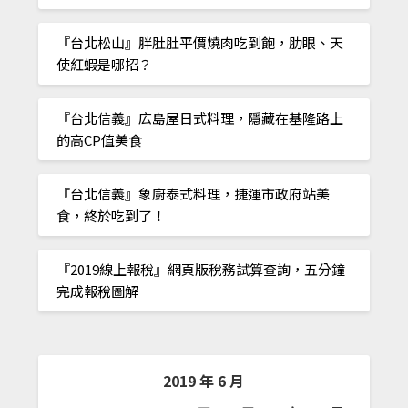
『台北松山』胖肚肚平價燒肉吃到飽，肋眼、天
使紅蝦是哪招？
『台北信義』広島屋日式料理，隱藏在基隆路上
的高CP值美食
『台北信義』象廚泰式料理，捷運市政府站美
食，終於吃到了！
『2019線上報稅』網頁版稅務試算查詢，五分鐘
完成報稅圖解
2019 年 6 月