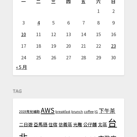
一
二
三
四
五
六
日
1
2
3
4
5
6
7
8
9
10
11
12
13
14
15
16
17
18
19
20
21
22
23
24
25
26
27
28
29
30
« 5 月
TAG
AWS
下午茶
2019育兒補助
breakfast
brunch
coffee
IG
台
二日遊
亞馬遜
住宿
信義區
光雕
公仔麵
北區
北