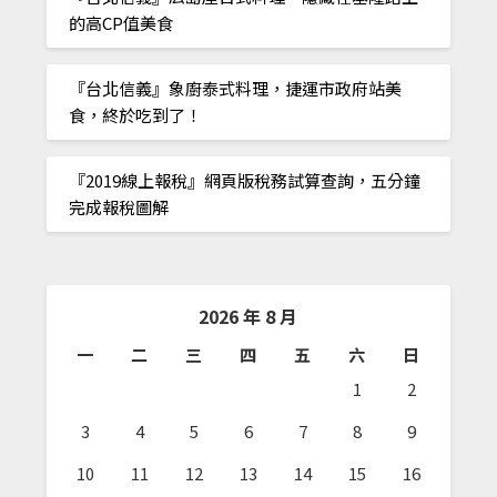
的高CP值美食
『台北信義』象廚泰式料理，捷運市政府站美
食，終於吃到了！
『2019線上報稅』網頁版稅務試算查詢，五分鐘
完成報稅圖解
2026 年 8 月
一
二
三
四
五
六
日
1
2
3
4
5
6
7
8
9
10
11
12
13
14
15
16