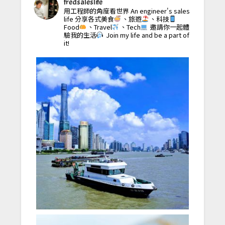
fredsaleslife
用工程師的角度看世界
An engineer's sales
life
分享各式美食
、旅遊
、科技
Food
、Travel
、Tech
邀請你一起體
驗我的生活
Join my life and be a part of
it!