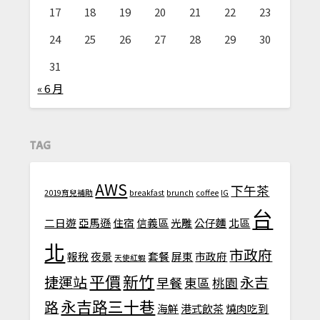
17
18
19
20
21
22
23
24
25
26
27
28
29
30
31
« 6 月
TAG
AWS
下午茶
2019育兒補助
breakfast
brunch
coffee
IG
台
二日遊
亞馬遜
住宿
信義區
光雕
公仔麵
北區
北
市政府
報稅
夜景
套餐
屏東
市政府
天使紅蝦
平價
新竹
捷運站
永吉
早餐
東區
桃園
永吉路三十巷
路
海鮮
港式飲茶
燒肉吃到