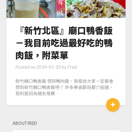
『新竹北區』廟口鴨香飯
－我目前吃過最好吃的鴨
肉飯，附菜單
Posted on
2019-05-20
by
Fred
新竹廟口鴨香飯 想到鴨肉飯，我相信大家一定都會
想到新竹廟口鴨香飯吧？ 許多美食節目都介紹過，
我則是因為親友推薦…
+
ABOUT FRED