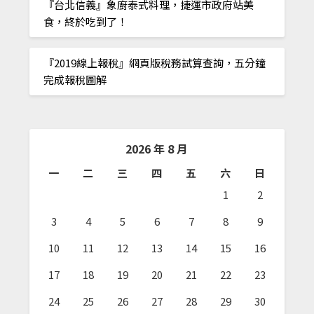
『台北信義』象廚泰式料理，捷運市政府站美
食，終於吃到了！
『2019線上報稅』網頁版稅務試算查詢，五分鐘
完成報稅圖解
2026 年 8 月
一
二
三
四
五
六
日
1
2
3
4
5
6
7
8
9
10
11
12
13
14
15
16
17
18
19
20
21
22
23
24
25
26
27
28
29
30