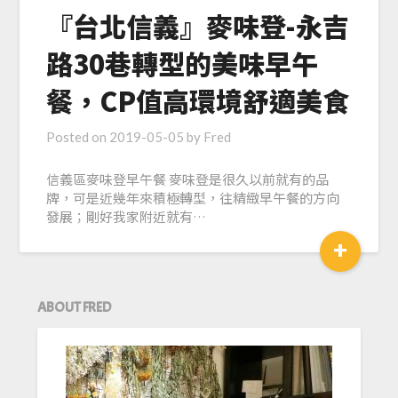
『台北信義』麥味登-永吉
路30巷轉型的美味早午
餐，CP值高環境舒適美食
Posted on
2019-05-05
by
Fred
信義區麥味登早午餐 麥味登是很久以前就有的品
牌，可是近幾年來積極轉型，往精緻早午餐的方向
發展；剛好我家附近就有…
+
ABOUT FRED