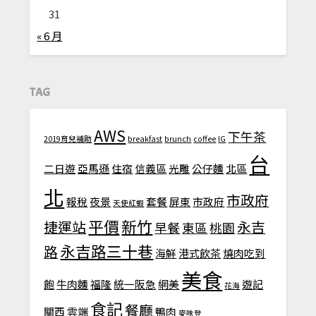
31
« 6 月
TAG
AWS
下午茶
2019育兒補助
breakfast
brunch
coffee
IG
台
二日遊
亞馬遜
住宿
信義區
光雕
公仔麵
北區
北
市政府
報稅
夜景
套餐
屏東
市政府
天使紅蝦
平價
新竹
捷運站
永吉
早餐
東區
桃園
永吉路三十巷
路
海鮮
港式飲茶
燒肉吃到
美食
飽
牛肉麵
福隆
統一阪急
網美
遊記
花海
食記
餐廳
關西
雲端
鴨肉
麥味登