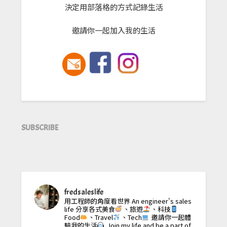
決定用部落格的方式記錄生活
邀請你一起加入我的生活
SUBSCRIBE
fredsaleslife
用工程師的角度看世界
An engineer's sales
life
分享各式美食
、旅遊
、科技
Food
、Travel
、Tech
邀請你一起體
驗我的生活
Join my life and be a part of