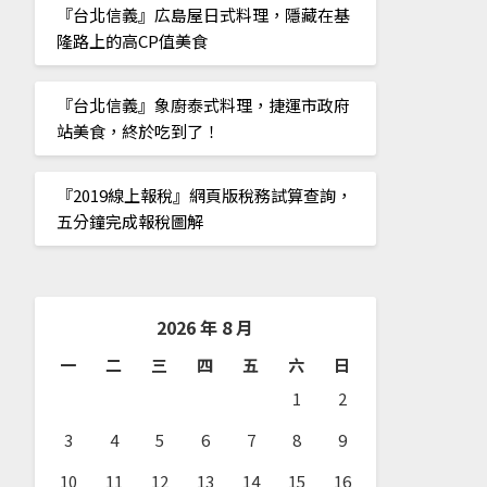
『台北信義』広島屋日式料理，隱藏在基
隆路上的高CP值美食
『台北信義』象廚泰式料理，捷運市政府
站美食，終於吃到了！
『2019線上報稅』網頁版稅務試算查詢，
五分鐘完成報稅圖解
2026 年 8 月
一
二
三
四
五
六
日
1
2
3
4
5
6
7
8
9
10
11
12
13
14
15
16