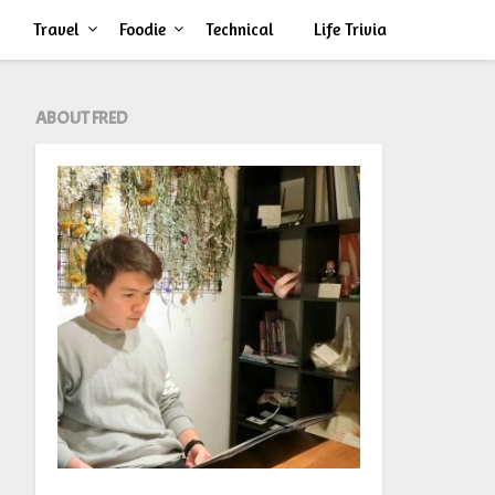
Travel
Foodie
Technical
Life Trivia
ABOUT FRED