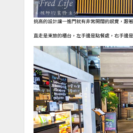
挑高的設計讓一進門就有非常開闊的感覺，跟
直走是東旅的櫃台，左手邊是點餐處，右手邊