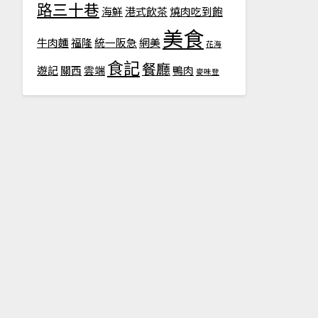
路三十巷
海鮮
港式飲茶
燒肉吃到飽
美食
牛肉麵
福隆
統一阪急
網美
花海
食記
餐廳
遊記
關西
雲端
鴨肉
麥味登