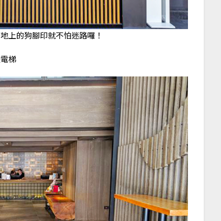
著地上的狗腳印就不怕迷路囉！
是電梯