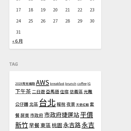
17
18
19
20
21
22
23
24
25
26
27
28
29
30
31
« 6 月
TAG
AWS
2019育兒補助
breakfast
brunch
coffee
IG
下午茶
二日遊
亞馬遜
住宿
信義區
光雕
台北
公仔麵
北區
報稅
夜景
套
天使紅蝦
平價
市政府捷運站
餐
屏東
市政府
新竹
永吉
永吉路
早餐
東區
桃園