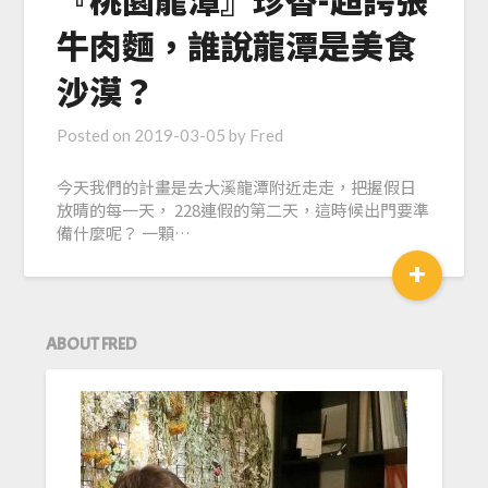
牛肉麵，誰說龍潭是美食
沙漠？
Posted on
2019-03-05
by
Fred
今天我們的計畫是去大溪龍潭附近走走，把握假日
放晴的每一天， 228連假的第二天，這時候出門要準
備什麼呢？ 一顆…
+
ABOUT FRED