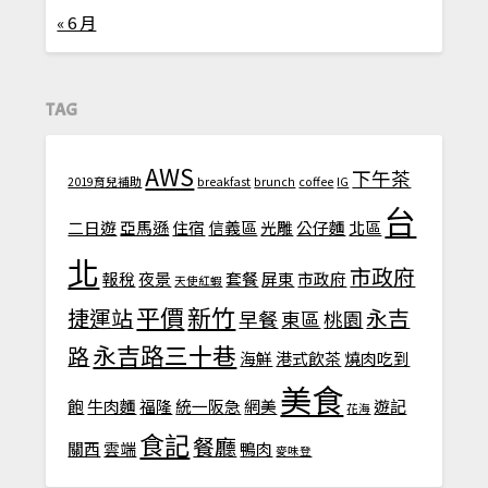
« 6 月
TAG
AWS
下午茶
2019育兒補助
breakfast
brunch
coffee
IG
台
二日遊
亞馬遜
住宿
信義區
光雕
公仔麵
北區
北
市政府
報稅
夜景
套餐
屏東
市政府
天使紅蝦
平價
新竹
捷運站
永吉
早餐
東區
桃園
永吉路三十巷
路
海鮮
港式飲茶
燒肉吃到
美食
飽
牛肉麵
福隆
統一阪急
網美
遊記
花海
食記
餐廳
關西
雲端
鴨肉
麥味登