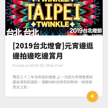
[2019台北燈會]元宵邊逛
邊拍邊吃邊賞月
Posted on
2019-02-20
by
Fred
兩百三十二年沒有逛的燈會 上一次逛元宵燈會應該
要追溯到民國前，清朝林則徐禁菸的時候…咳咳總
而言之就…
+