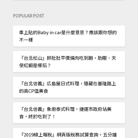
POPULAR POST
車上貼的Baby in car是什麼意思？應該跟你想的
不一樣
『台北松山』胖肚肚平價燒肉吃到飽，肋眼、天
使紅蝦是哪招？
『台北信義』広島屋日式料理，隱藏在基隆路上
的高CP值美食
『台北信義』象廚泰式料理，捷運市政府站美
食，終於吃到了！
『2019線上報稅』網頁版稅務試算查詢，五分鐘