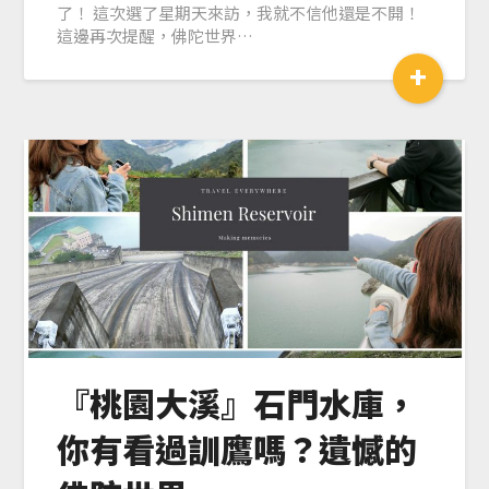
了！ 這次選了星期天來訪，我就不信他還是不開！
這邊再次提醒，佛陀世界…
+
『桃園大溪』石門水庫，
你有看過訓鷹嗎？遺憾的