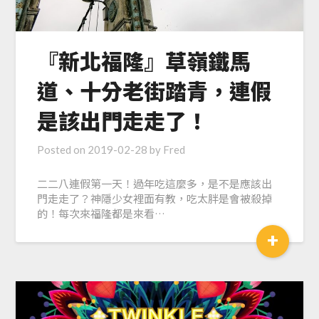
『新北福隆』草嶺鐵馬
道、十分老街踏青，連假
是該出門走走了！
Posted on
2019-02-28
by
Fred
二二八連假第一天！過年吃這麼多，是不是應該出
門走走了？神隱少女裡面有教，吃太胖是會被殺掉
的！每次來福隆都是來看…
+