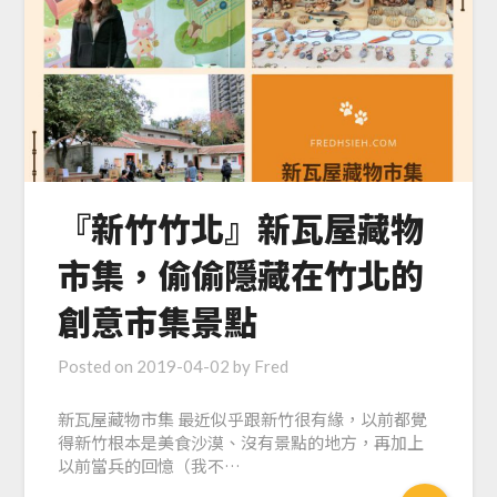
『新竹竹北』新瓦屋藏物
市集，偷偷隱藏在竹北的
創意市集景點
Posted on
2019-04-02
by
Fred
新瓦屋藏物市集 最近似乎跟新竹很有緣，以前都覺
得新竹根本是美食沙漠、沒有景點的地方，再加上
以前當兵的回憶（我不…