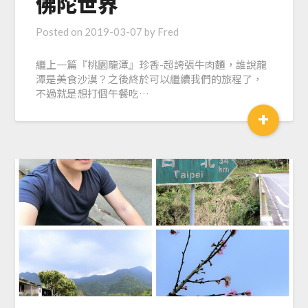
佛陀世界
Posted on
2019-03-07
by
Fred
繼上一篇『桃園龍潭』珍香-超誇張牛肉麵，誰說龍
潭是美食沙漠？之後終於可以繼續我們的旅程了，
不過就是想打個午餐吃…
+