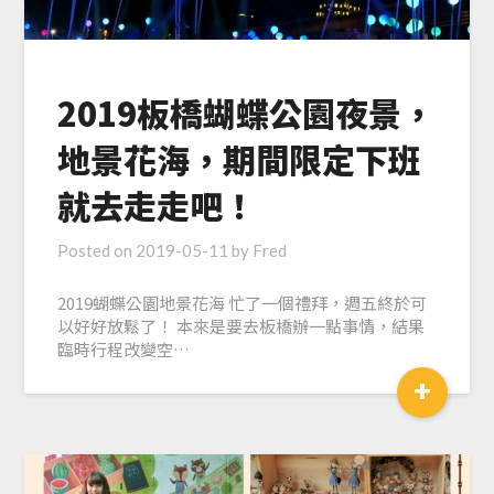
2019板橋蝴蝶公園夜景，
地景花海，期間限定下班
就去走走吧！
Posted on
2019-05-11
by
Fred
2019蝴蝶公園地景花海 忙了一個禮拜，週五終於可
以好好放鬆了！ 本來是要去板橋辦一點事情，結果
臨時行程改變空…
+