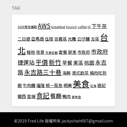
TAG
AWS
下午茶
2019育兒補助
breakfast
brunch
coffee
IG
台
二日遊
亞馬遜
住宿
信義區
光雕
公仔麵
北區
北
市政府
報稅
夜景
套餐
屏東
市政府
天使紅蝦
平價
新竹
捷運站
永吉
早餐
東區
桃園
永吉路三十巷
路
海鮮
港式飲茶
燒肉吃到
美食
飽
牛肉麵
福隆
統一阪急
網美
遊記
花海
食記
餐廳
關西
雲端
鴨肉
麥味登
©2019 Fred Life 版權所有
jackyshieh007@gmail.com