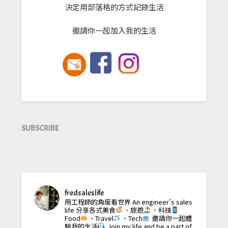
決定用部落格的方式記錄生活
邀請你一起加入我的生活
SUBSCRIBE
fredsaleslife
用工程師的角度看世界
An engineer's sales
life
分享各式美食
、旅遊
、科技
Food
、Travel
、Tech
邀請你一起體
驗我的生活
Join my life and be a part of