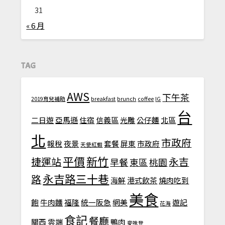
31
« 6 月
TAG
AWS
下午茶
2019育兒補助
breakfast
brunch
coffee
IG
台
二日遊
亞馬遜
住宿
信義區
光雕
公仔麵
北區
北
市政府
報稅
夜景
套餐
屏東
市政府
天使紅蝦
平價
新竹
捷運站
永吉
早餐
東區
桃園
永吉路三十巷
路
海鮮
港式飲茶
燒肉吃到
美食
飽
牛肉麵
福隆
統一阪急
網美
遊記
花海
食記
餐廳
關西
雲端
鴨肉
麥味登