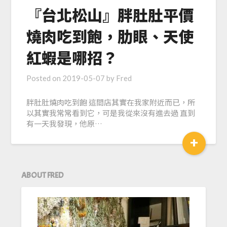
『台北松山』胖肚肚平價
燒肉吃到飽，肋眼、天使
紅蝦是哪招？
Posted on
2019-05-07
by
Fred
胖肚肚燒肉吃到飽 這間店其實在我家附近而已，所
以其實我常常看到它，可是我從來沒有進去過 直到
有一天我發現，他原…
+
ABOUT FRED