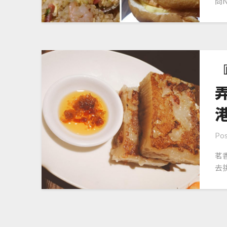
問N
Pos
茗
去