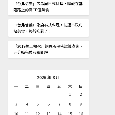
『台北信義』広島屋日式料理，隱藏在基
隆路上的高CP值美食
『台北信義』象廚泰式料理，捷運市政府
站美食，終於吃到了！
『2019線上報稅』網頁版稅務試算查詢，
五分鐘完成報稅圖解
2026 年 8 月
一
二
三
四
五
六
日
1
2
3
4
5
6
7
8
9
10
11
12
13
14
15
16