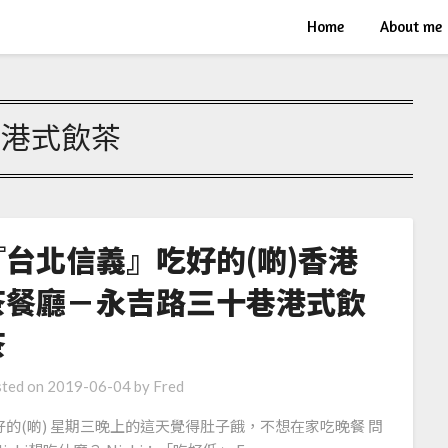
Home
About me
:
港式飲茶
『台北信義』吃好的(啲)香港
茶餐廳－永吉路三十巷港式飲
茶
ted on
2019-06-04
by
Fred
好的(啲) 星期三晚上的這天覺得肚子餓，不想在家吃晚餐 問