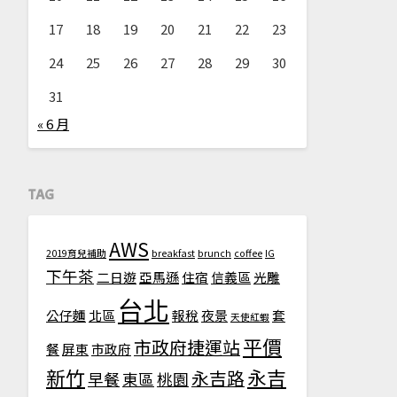
17
18
19
20
21
22
23
24
25
26
27
28
29
30
31
« 6 月
TAG
AWS
2019育兒補助
breakfast
brunch
coffee
IG
下午茶
二日遊
亞馬遜
住宿
信義區
光雕
台北
公仔麵
北區
報稅
夜景
套
天使紅蝦
平價
市政府捷運站
餐
屏東
市政府
新竹
永吉
永吉路
早餐
東區
桃園