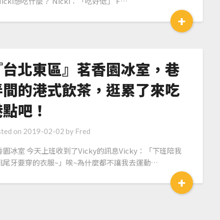
icki想吃什麼？ Nicki：「吃好低」 F…
+
『台北東區』茗香園冰室，巷
弄間的港式飲茶，逛累了來吃
港點吧！
ted on
2019-02-02
by
Fred
香園冰室 今天上班收到了Vicky的訊息Vicky：「下班陪我
挑尾牙要穿的衣服~」唉~為什麼都不讓我去運動…
+