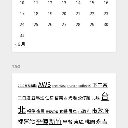
10
11
12
13
14
15
16
17
18
19
20
21
22
23
24
25
26
27
28
29
30
31
« 6 月
TAG
AWS
下午茶
2019育兒補助
breakfast
brunch
coffee
IG
台
二日遊
亞馬遜
住宿
信義區
光雕
公仔麵
北區
北
市政府
報稅
夜景
套餐
屏東
市政府
天使紅蝦
平價
新竹
捷運站
永吉
早餐
東區
桃園