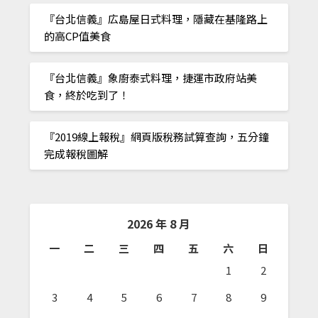
『台北信義』広島屋日式料理，隱藏在基隆路上
的高CP值美食
『台北信義』象廚泰式料理，捷運市政府站美
食，終於吃到了！
『2019線上報稅』網頁版稅務試算查詢，五分鐘
完成報稅圖解
2026 年 8 月
一
二
三
四
五
六
日
1
2
3
4
5
6
7
8
9