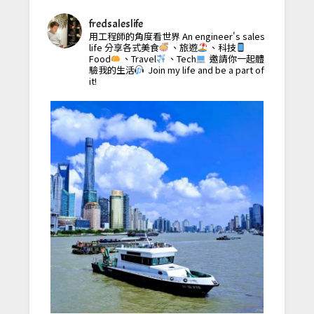
fredsaleslife
用工程師的角度看世界
An engineer's sales
life
分享各式美食
、旅遊
、科技
Food
、Travel
、Tech
邀請你一起體
驗我的生活
Join my life and be a part of
it!