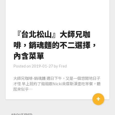
『台北松山』大師兄咖
啡，銷魂麵的不二選擇，
內含菜單
Posted on
2019-01-27
by
Fred
大師兄咖啡-銷魂麵 週日下午，又是一個悠閒地日子
才怪 早上就約了姐姐跟Nicki來摩斯漢堡吃早餐，聽
起來似乎…
+