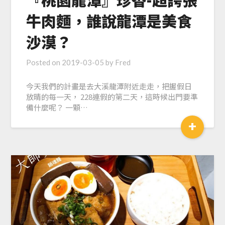
牛肉麵，誰說龍潭是美食
沙漠？
Posted on
2019-03-05
by
Fred
今天我們的計畫是去大溪龍潭附近走走，把握假日
放晴的每一天， 228連假的第二天，這時候出門要準
備什麼呢？ 一顆…
+