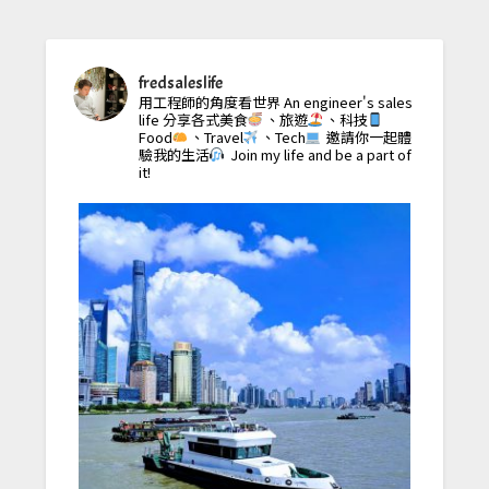
fredsaleslife
用工程師的角度看世界
An engineer's sales
life
分享各式美食
、旅遊
、科技
Food
、Travel
、Tech
邀請你一起體
驗我的生活
Join my life and be a part of
it!