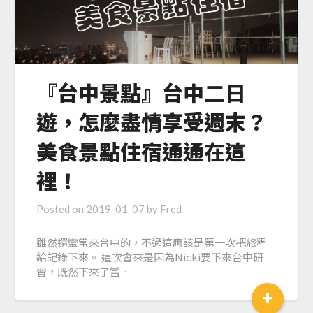
『台中景點』台中二日
遊，怎麼盡情享受週末？
美食景點住宿通通在這
裡！
Posted on
2019-01-07
by
Fred
雖然還蠻常來台中的，不過這應該是第一次把旅程
給記錄下來。 這次會來是因為Nicki要下來台中研
習，既然下來了當…
+