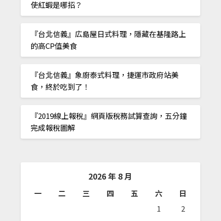
使紅蝦是哪招？
『台北信義』広島屋日式料理，隱藏在基隆路上
的高CP值美食
『台北信義』象廚泰式料理，捷運市政府站美
食，終於吃到了！
『2019線上報稅』網頁版稅務試算查詢，五分鐘
完成報稅圖解
2026 年 8 月
一
二
三
四
五
六
日
1
2