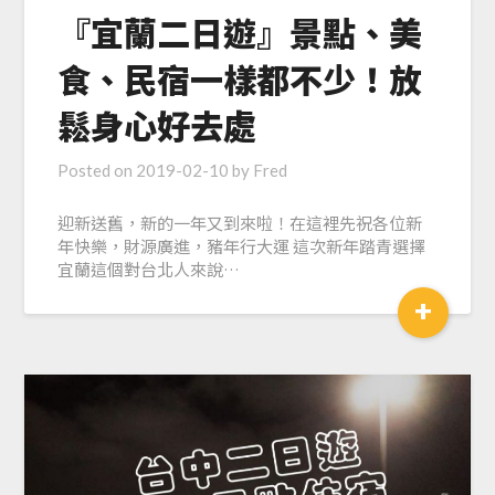
『宜蘭二日遊』景點、美
食、民宿一樣都不少！放
鬆身心好去處
Posted on
2019-02-10
by
Fred
迎新送舊，新的一年又到來啦！在這裡先祝各位新
年快樂，財源廣進，豬年行大運 這次新年踏青選擇
宜蘭這個對台北人來說…
+