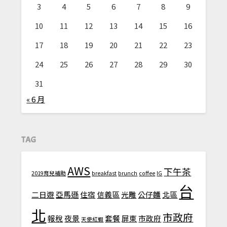
3
4
5
6
7
8
9
10
11
12
13
14
15
16
17
18
19
20
21
22
23
24
25
26
27
28
29
30
31
« 6 月
TAG
AWS
下午茶
2019育兒補助
breakfast
brunch
coffee
IG
台
二日遊
亞馬遜
住宿
信義區
光雕
公仔麵
北區
北
市政府
報稅
夜景
套餐
屏東
市政府
天使紅蝦