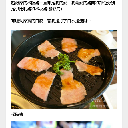
超級厚的松阪豬一直都是我的愛，我最愛的豬肉和部位分別
是伊比利豬和松坂豬(豬頸肉)
有嚼勁厚實的口感，害我邊打字口水邊流阿…
松阪豬