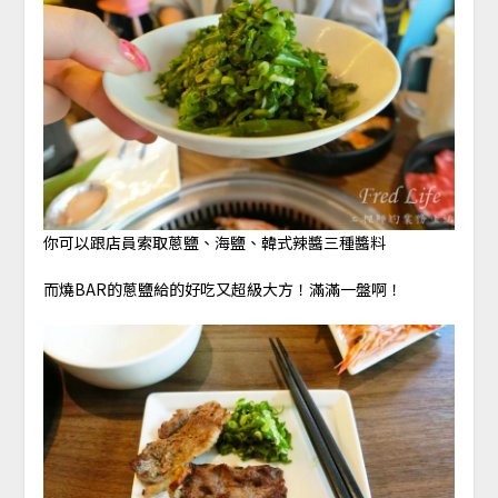
你可以跟店員索取蔥鹽、海鹽、韓式辣醬三種醬料
而燒BAR的蔥鹽給的好吃又超級大方！滿滿一盤啊！