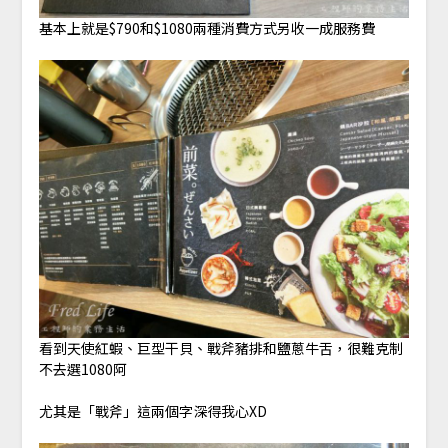
基本上就是$790和$1080兩種消費方式另收一成服務費
看到天使紅蝦、巨型干貝、戰斧豬排和鹽蔥牛舌，很難克制
不去選1080阿
尤其是「戰斧」這兩個字深得我心XD