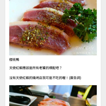
櫻桃鴨
天使紅蝦應該是所有老饕的標配吧？
沒有天使紅蝦的燒烤店我可是不吃的喔！(廣告詞)