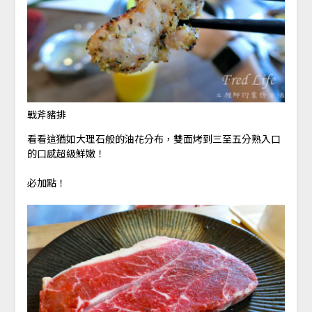
戰斧豬排
看看這猶如大理石般的油花分布，雙面烤到三至五分熟入口
的口感超級鮮嫩！
必加點！