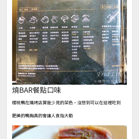
燒BAR餐點口味
櫻桃鴨在燒烤店算是少見的菜色，沒想到可以在這裡吃到
肥美的鴨胸真的會讓人食指大動