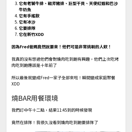
它有老饕牛排、戰斧豬排、巨型干貝、天使紅蝦和巴沙
牛奶魚
它有手搖飲
它有冰沙
它要排隊
它在新竹XDD
因為Fred爸媽竟然說要來！他們可是非常挑剔的人欸！
我真的沒有想過他們會對燒肉吃到飽有興趣，他們上次吃烤
肉吃到飽應該是十年前了
所以最後就變成Fred一家子全部來啦！瞬間變成家庭聚餐
XDD
燒BAR用餐環境
我們訂中午十二點，結果11:45到的時候發現
竟然在排隊！我很久沒看到燒肉吃到飽要排隊了